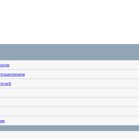
ением
управлением
телей
ием