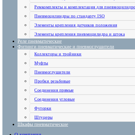
Ремкомплекты и комплектация для пневмоцилидр
Пневмоцилиндры по стандарту ISO
Элементы крепления датчиков положения
Элементы крепления пневмоцилидра и штока
Реле пневматические
Фитинги пневматические и пневмоглушители
Коллекторы и тройники
Муфты
Пневмоглушители
Пробки резьбовые
Соединения прямые
Соединения угловые
Футорки
Штуцеры
Шкафы пневматические
О компании