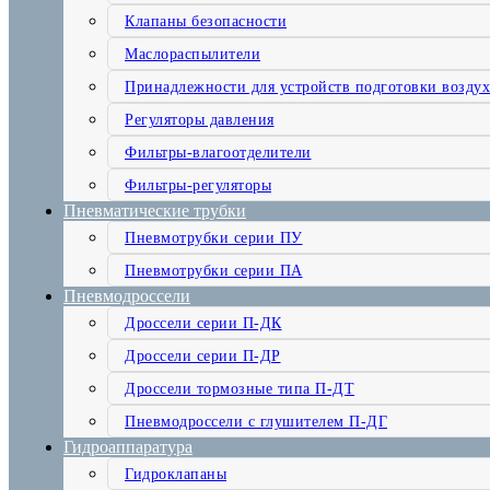
Клапаны безопасности
Маслораспылители
Принадлежности для устройств подготовки воздух
Регуляторы давления
Фильтры-влагоотделители
Фильтры-регуляторы
Пневматические трубки
Пневмотрубки серии ПУ
Пневмотрубки серии ПА
Пневмодроссели
Дроссели серии П-ДК
Дроссели серии П-ДР
Дроссели тормозные типа П-ДТ
Пневмодроссели с глушителем П-ДГ
Гидроаппаратура
Гидроклапаны