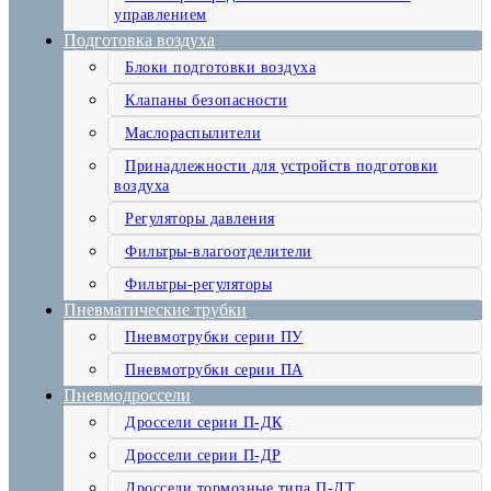
управлением
Подготовка воздуха
Блоки подготовки воздуха
Клапаны безопасности
Маслораспылители
Принадлежности для устройств подготовки
воздуха
Регуляторы давления
Фильтры-влагоотделители
Фильтры-регуляторы
Пневматические трубки
Пневмотрубки серии ПУ
Пневмотрубки серии ПА
Пневмодроссели
Дроссели серии П-ДК
Дроссели серии П-ДР
Дроссели тормозные типа П-ДТ