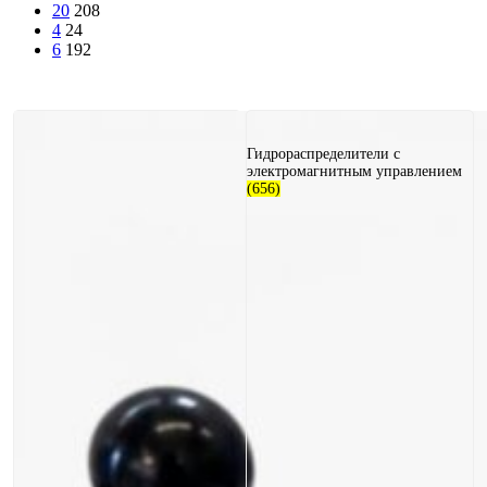
20
208
4
24
6
192
Гидрораспределители с
электромагнитным управлением
(656)