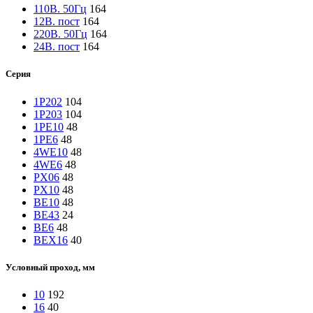
110В. 50Гц
164
12В. пост
164
220В. 50Гц
164
24В. пост
164
Серия
1Р202
104
1Р203
104
1РЕ10
48
1РЕ6
48
4WE10
48
4WE6
48
PX06
48
PX10
48
ВЕ10
48
ВЕ43
24
ВЕ6
48
ВЕХ16
40
Условный проход, мм
10
192
16
40