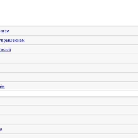
ением
управлением
телей
ием
а