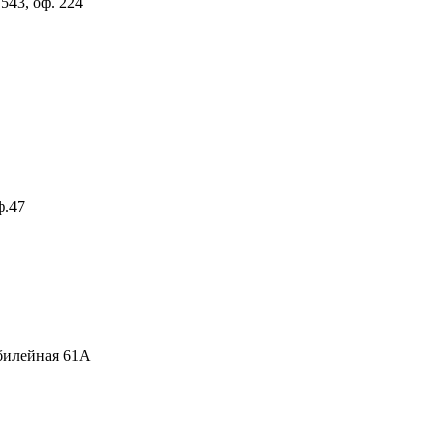
 543, оф. 224
ф.47
Юбилейная 61А