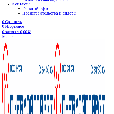
Контакты
Главный офис
Представительства и дилеры
0
Сравнить
0
Избранное
0
элемент
0,00
₽
Меню