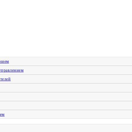
ением
управлением
телей
ием