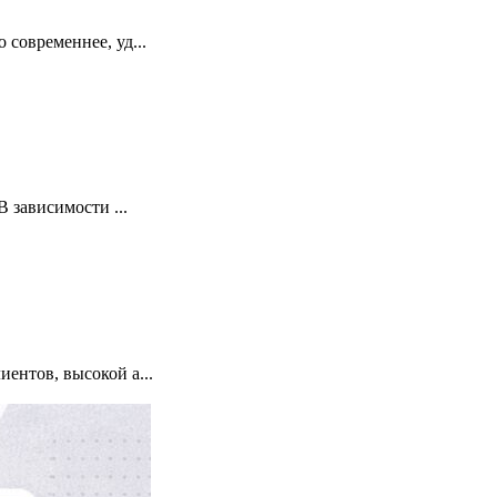
современнее, уд...
 зависимости ...
нтов, высокой а...