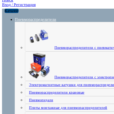
Поиск
Вход / Регистрация
Каталог
Пневмораспределители
Пневмораспределители с пневмати
Пневмораспределители с электроп
Электромагнитные катушки для пневмораспредели
Пневмораспределители крановые
Пневмопедали
Плиты монтажные для пневмораспределителей