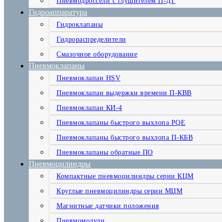
Пневмодроссели с глушителем П-ДГ
Гидроаппаратура
Гидроклапаны
Гидрораспределители
Смазочное оборудование
Пневмоклапаны
Пневмоклапан HSV
Пневмоклапан выдержки времени П-КВВ
Пневмоклапан КИ-4
Пневмоклапаны быстрого выхлопа PQE
Пневмоклапаны быстрого выхлопа П-КБВ
Пневмоклапаны обратные ПО
Пневмоцилиндры
Компактные пневмоцилиндры серии КЦМ
Круглые пневмоцилиндры серии МЦМ
Магнитные датчики положения
Пневмомодули