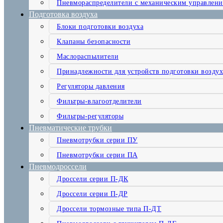
Пневмораспределители с механическим управлен
Подготовка воздуха
Блоки подготовки воздуха
Клапаны безопасности
Маслораспылители
Принадлежности для устройств подготовки воздух
Регуляторы давления
Фильтры-влагоотделители
Фильтры-регуляторы
Пневматические трубки
Пневмотрубки серии ПУ
Пневмотрубки серии ПА
Пневмодроссели
Дроссели серии П-ДК
Дроссели серии П-ДР
Дроссели тормозные типа П-ДТ