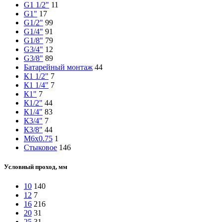
G1 1/2"
11
G1"
17
G1/2"
99
G1/4"
91
G1/8"
79
G3/4"
12
G3/8"
89
Батарейный монтаж
44
К1 1/2"
7
К1 1/4"
7
К1"
7
К1/2"
44
К1/4"
83
К3/4"
7
К3/8"
44
М6х0.75
1
Стыковое
146
Условный проход, мм
10
140
12
7
16
216
20
31
25
31