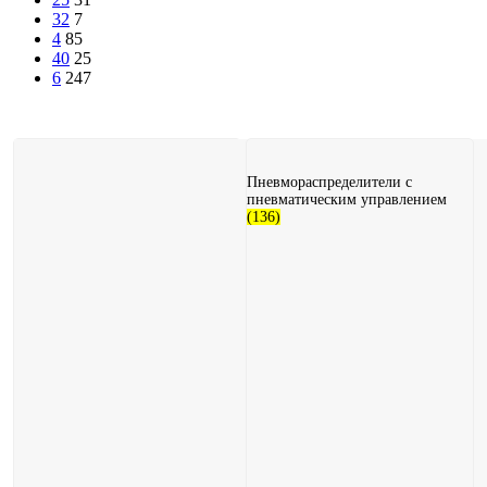
32
7
4
85
40
25
6
247
Пневмораспределители с
пневматическим управлением
(136)