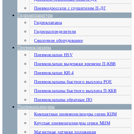
Пневмодроссели с глушителем П-ДГ
Гидроаппаратура
Гидроклапаны
Гидрораспределители
Смазочное оборудование
Пневмоклапаны
Пневмоклапан HSV
Пневмоклапан выдержки времени П-КВВ
Пневмоклапан КИ-4
Пневмоклапаны быстрого выхлопа PQE
Пневмоклапаны быстрого выхлопа П-КБВ
Пневмоклапаны обратные ПО
Пневмоцилиндры
Компактные пневмоцилиндры серии КЦМ
Круглые пневмоцилиндры серии МЦМ
Магнитные датчики положения