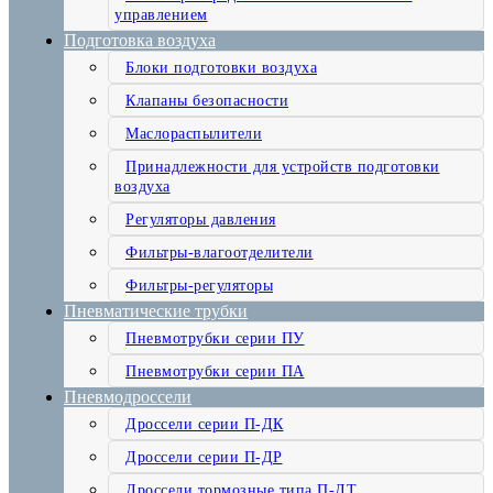
управлением
Подготовка воздуха
Блоки подготовки воздуха
Клапаны безопасности
Маслораспылители
Принадлежности для устройств подготовки
воздуха
Регуляторы давления
Фильтры-влагоотделители
Фильтры-регуляторы
Пневматические трубки
Пневмотрубки серии ПУ
Пневмотрубки серии ПА
Пневмодроссели
Дроссели серии П-ДК
Дроссели серии П-ДР
Дроссели тормозные типа П-ДТ