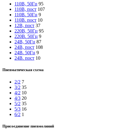
110В, 50Гц
95
110В, пост
107
110В. 50Гц
9
110В. пост
10
12В, пост
37
220В, 50Гц
95
220В. 50Гц
9
24В, 50Гц
87
24В, пост
108
24В. 50Гц
9
24В. пост
10
Пневматическая схема
2/2
7
3/2
35
4/2
10
4/3
20
5/2
35
5/3
16
6/2
1
Присоединение пневмолиний