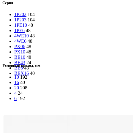
Серия
1Р202
104
1Р203
104
1РЕ10
48
1РЕ6
48
4WE10
48
4WE6
48
PX06
48
PX10
48
ВЕ10
48
ВЕ43
24
Условный проход, мм
ВЕ6
48
ВЕХ16
40
10
192
16
40
20
208
4
24
6
192