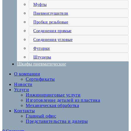
Муфты
Пневмоглушители
Пробки резьбовые
Соединения прямые
Соединения угловые
Футорки
Штуцеры
Шкафы пневматические
О компании
Сертификаты
Новости
Услуги
Инжиниринговые услуги
Изготовление деталей из пластика
Механическая обработка
Контакты
Главный офис
Представительства и дилеры