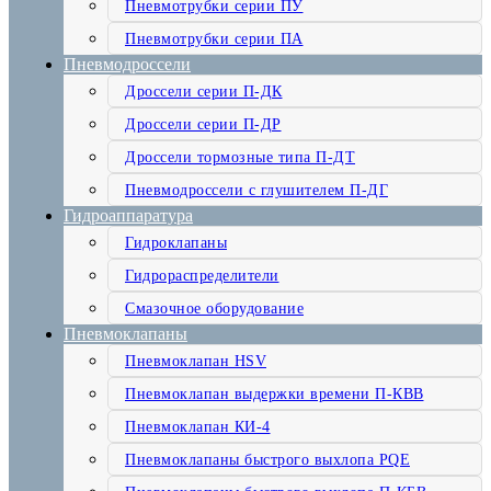
Пневмотрубки серии ПУ
Пневмотрубки серии ПА
Пневмодроссели
Дроссели серии П-ДК
Дроссели серии П-ДР
Дроссели тормозные типа П-ДТ
Пневмодроссели с глушителем П-ДГ
Гидроаппаратура
Гидроклапаны
Гидрораспределители
Смазочное оборудование
Пневмоклапаны
Пневмоклапан HSV
Пневмоклапан выдержки времени П-КВВ
Пневмоклапан КИ-4
Пневмоклапаны быстрого выхлопа PQE