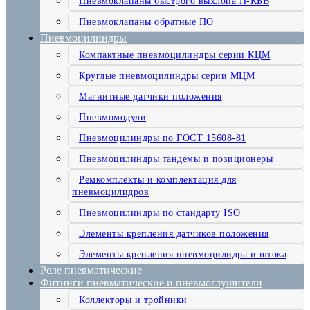
Пневмоклапаны быстрого выхлопа П-КБВ
Пневмоклапаны обратные ПО
Пневмоцилиндры
Компактные пневмоцилиндры серии КЦМ
Круглые пневмоцилиндры серии МЦМ
Магнитные датчики положения
Пневмомодули
Пневмоцилиндры по ГОСТ 15608-81
Пневмоцилиндры тандемы и позиционеры
Ремкомплекты и комплектация для
пневмоцилидров
Пневмоцилиндры по стандарту ISO
Элементы крепления датчиков положения
Элементы крепления пневмоцилидра и штока
Реле пневматические
Фитинги пневматические и пневмоглушители
Коллекторы и тройники