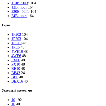
110В. 50Гц
164
12В. пост
164
220В. 50Гц
164
24В. пост
164
Серия
1Р202
104
1Р203
104
1РЕ10
48
1РЕ6
48
4WE10
48
4WE6
48
PX06
48
PX10
48
ВЕ10
48
ВЕ43
24
ВЕ6
48
ВЕХ16
40
Условный проход, мм
10
192
16
40