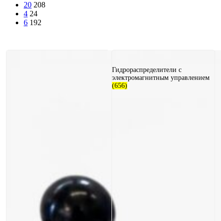
20
208
4
24
6
192
Гидрораспределители с
электромагнитным управлением
(656)