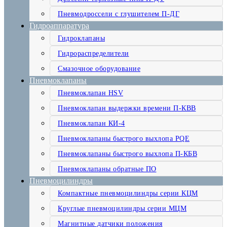
Пневмодроссели с глушителем П-ДГ
Гидроаппаратура
Гидроклапаны
Гидрораспределители
Смазочное оборудование
Пневмоклапаны
Пневмоклапан HSV
Пневмоклапан выдержки времени П-КВВ
Пневмоклапан КИ-4
Пневмоклапаны быстрого выхлопа PQE
Пневмоклапаны быстрого выхлопа П-КБВ
Пневмоклапаны обратные ПО
Пневмоцилиндры
Компактные пневмоцилиндры серии КЦМ
Круглые пневмоцилиндры серии МЦМ
Магнитные датчики положения