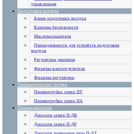
управлением
Подготовка воздуха
Блоки подготовки воздуха
Клапаны безопасности
Маслораспылители
Принадлежности для устройств подготовки
воздуха
Регуляторы давления
Фильтры-влагоотделители
Фильтры-регуляторы
Пневматические трубки
Пневмотрубки серии ПУ
Пневмотрубки серии ПА
Пневмодроссели
Дроссели серии П-ДК
Дроссели серии П-ДР
Дроссели тормозные типа П-ДТ